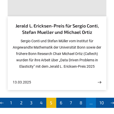
© Volker Lannert/HCM, Caltech
Jerald L. Ericksen-Preis für Sergio Conti,
Stefan Mueller und Michael Ortiz
Sergio Conti und Stefan Müller vom Institut für
Angewandte Mathematik der Universität Bonn sowie der
frühere Bonn Research Chair Michael Ortiz (Caltech)
wurden für ihre Arbeit über „Data Driven Problems in
Elasticity“ mit dem Jerald L. Ericksen-Preis 2025
ausgezeichnet. Der Preis wird Ende Juli auf der
gemeinsamen SIAM/CAIMS-Konferenz AN25 in Montral
13.03.2025
verliehen.
1
2
3
4
5
6
7
8
...
10
(aktu