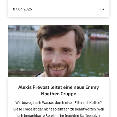
Langlands-Programm und seiner Quantenversion;
07.04.2025
insbesondere für die Entwicklung des abgeleiteten
algebraischen Geometrieansatzes und den Beweis der
geometrischen Langlands-Vermutung im Merkmal 0“.
© AP
Alexis Prévost leitet eine neue Emmy
Noether-Gruppe
Wie bewegt sich Wasser durch einen Filter mit Kaffee?
Diese Frage ist gar nicht so einfach zu beantworten, weil
sich benachbarte Bereiche im feuchten Kaffeepulver