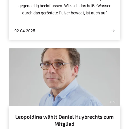
gegenseitig beeinflussen. Wie sich das heiße Wasser
durch das geröstete Pulver bewegt, ist auch auf
Zufallsprozesse zurückzuführen. Antworten liefern so
genannte „Perkolationsmodelle“, die Alexis Prévost
02.04.2025
untersucht. Anfang März kam er von der Universität
Genf an die Universität Bonn und leitet nun eine Emmy
Noether-Gruppe. Sie wird von der Deutschen
Forschungsgemeinschaft (DFG) mit bis zu 1,3 Millionen
Euro gefördert.
© VL
Leopoldina wählt Daniel Huybrechts zum
Mitglied