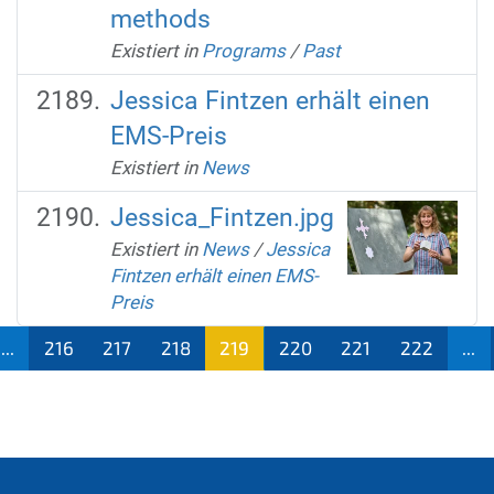
methods
Existiert in
Programs
/
Past
Jessica Fintzen erhält einen
EMS-Preis
Existiert in
News
Jessica_Fintzen.jpg
Existiert in
News
/
Jessica
Fintzen erhält einen EMS-
Preis
...
216
217
218
219
220
221
222
...
(aktu
ell)