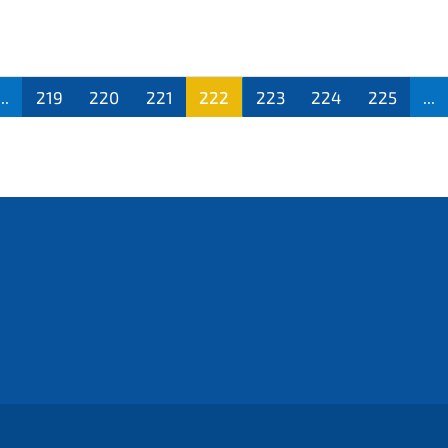
...
219
220
221
222
223
224
225
...
(aktu
ell)