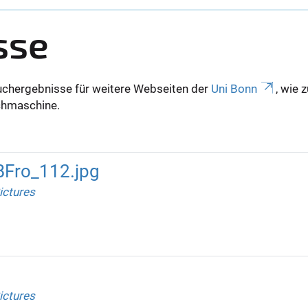
sse
uchergebnisse für weitere Webseiten der
Uni Bonn
, wie 
Suchmaschine.
BFro_112.jpg
ictures
ictures