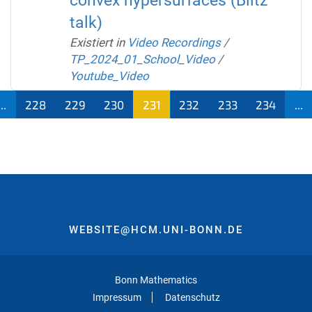
convex hypersurfaces (Blitz
talk)
Existiert in
Video Recordings
/
TP_2024_01_School_Video
/
Youtube_Video
...
228
229
230
231
232
233
234
...
(aktu
ell)
WEBSITE@HCM.UNI-BONN.DE
Bonn Mathematics
Impressum
Datenschutz