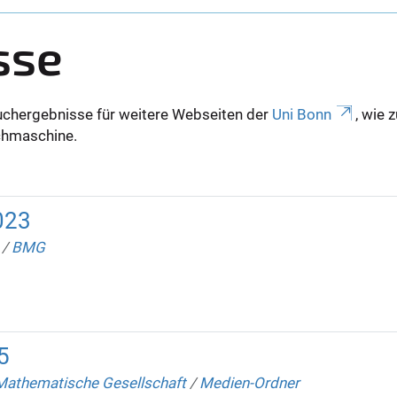
sse
uchergebnisse für weitere Webseiten der
Uni Bonn
, wie 
Suchmaschine.
023
/
BMG
5
Mathematische Gesellschaft
/
Medien-Ordner