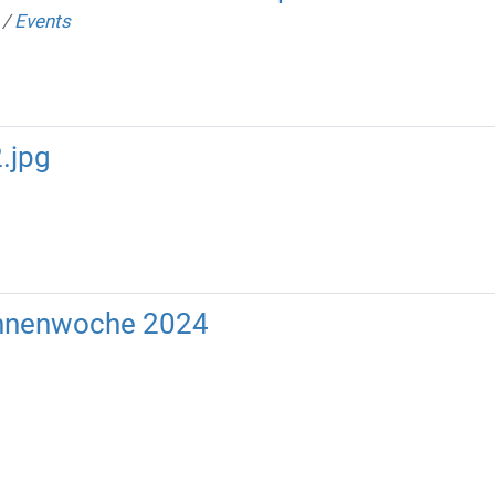
/
Events
.jpg
nnenwoche 2024