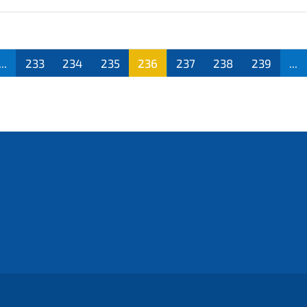
...
233
234
235
236
237
238
239
...
(aktu
ell)