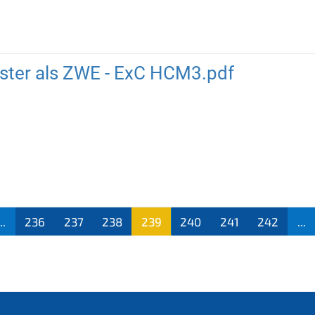
luster als ZWE - ExC HCM3.pdf
...
236
237
238
239
240
241
242
...
(aktu
ell)