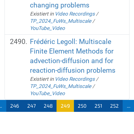
changing problems
Existiert in
Video Recordings
/
TP_2024_FuWs_Multiscale
/
YouTube_Video
Frédéric Legoll: Multiscale
Finite Element Methods for
advection-diffusion and for
reaction-diffusion problems
Existiert in
Video Recordings
/
TP_2024_FuWs_Multiscale
/
YouTube_Video
..
246
247
248
249
250
251
252
...
(aktu
ell)