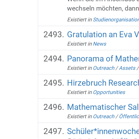
wechseln möchten, dann 
Existiert in
Studienorganisatio
Gratulation an Eva 
Existiert in
News
Panorama of Mathem
Existiert in
Outreach
/
Assets
Hirzebruch Research
Existiert in
Opportunities
Mathematischer Sal
Existiert in
Outreach
/
Öffentli
Schüler*innenwoch