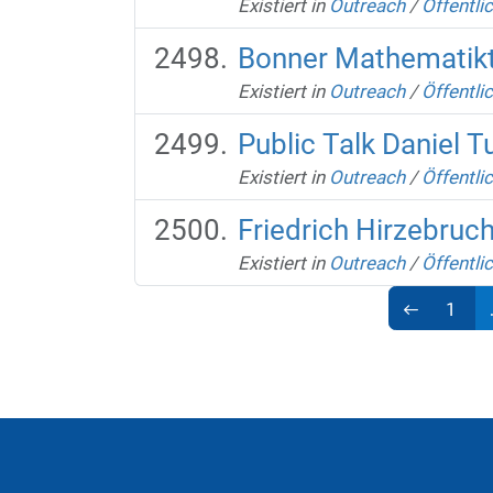
Existiert in
Outreach
/
Öffentli
Bonner Mathematikt
Existiert in
Outreach
/
Öffentli
Public Talk Daniel 
Existiert in
Outreach
/
Öffentli
Friedrich Hirzebruc
Existiert in
Outreach
/
Öffentli
1