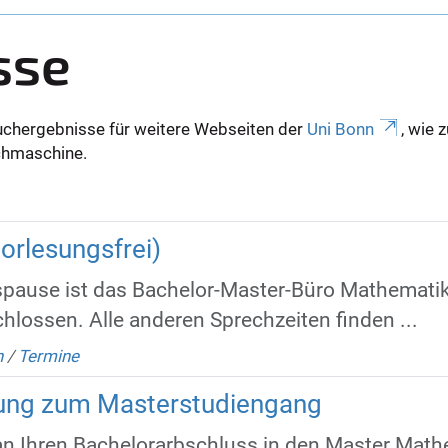
sse
uchergebnisse für weitere Webseiten der
Uni Bonn
, wie 
Suchmaschine.
orlesungsfrei)
pause ist das Bachelor-Master-Büro Mathemati
lossen. Alle anderen Sprechzeiten finden ...
n
/
Termine
rbung zum Masterstudiengang
n Ihren Bachelorarbschluss in den Master Math