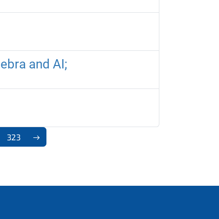
ebra and AI;
323