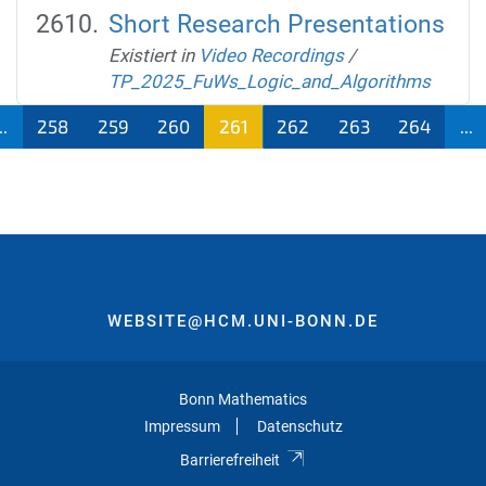
Short Research Presentations
Existiert in
Video Recordings
/
TP_2025_FuWs_Logic_and_Algorithms
..
258
259
260
261
262
263
264
...
(aktu
ell)
WEBSITE@HCM.UNI-BONN.DE
Bonn Mathematics
Impressum
Datenschutz
Barrierefreiheit