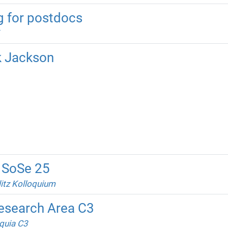
g for postdocs
k Jackson
 SoSe 25
itz Kolloquium
Research Area C3
quia C3