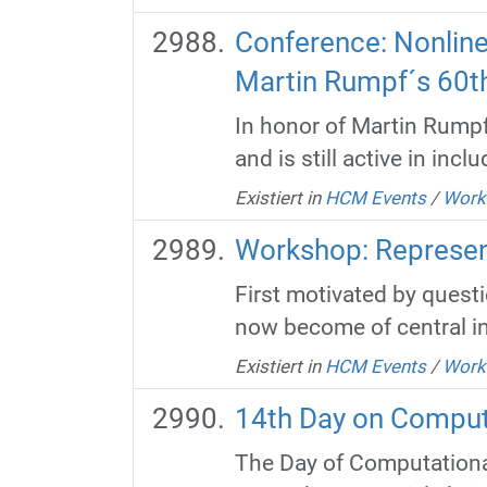
Conference: Nonline
Martin Rumpf´s 60th
In honor of Martin Rumpf
and is still active in inc
Existiert in
HCM Events
/
Work
Workshop: Represen
First motivated by quest
now become of central in
Existiert in
HCM Events
/
Work
14th Day on Comput
The Day of Computational