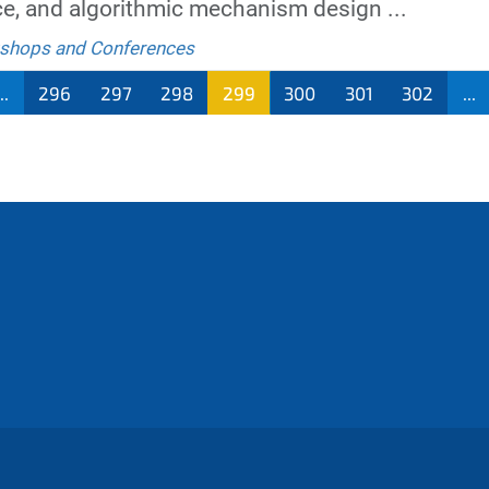
ce, and algorithmic mechanism design ...
shops and Conferences
...
296
297
298
299
300
301
302
...
(aktu
ell)