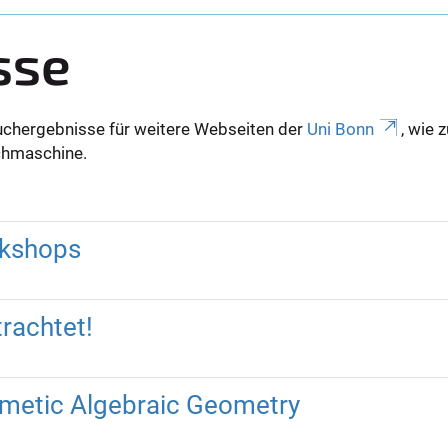
sse
uchergebnisse für weitere Webseiten der
Uni Bonn
, wie 
Suchmaschine.
rkshops
trachtet!
hmetic Algebraic Geometry