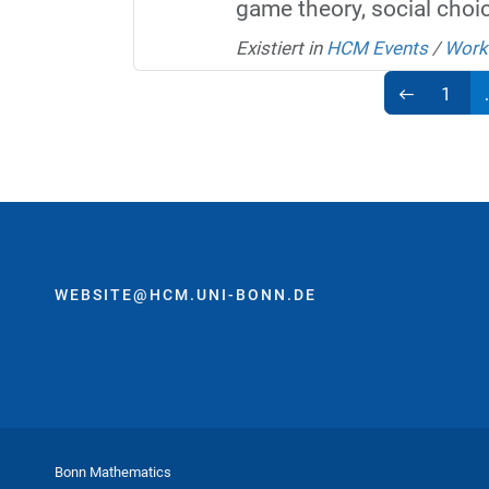
game theory, social choi
Existiert in
HCM Events
/
Work
1
WEBSITE@HCM.UNI-BONN.DE
Bonn Mathematics