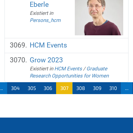
Eberle
Existiert in
Persons_hcm
HCM Events
Grow 2023
Existiert in
HCM Events
/
Graduate
Research Opportunities for Women
...
304
305
306
307
308
309
310
...
(aktu
ell)