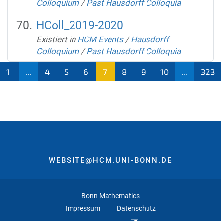
Colloquium
/
Past Hausdorff Colloquia
HColl_2019-2020
Existiert in
HCM Events
/
Hausdorff
Colloquium
/
Past Hausdorff Colloquia
1
...
4
5
6
7
8
9
10
...
323
(aktu
ell)
WEBSITE@HCM.UNI-BONN.DE
Bonn Mathematics
Impressum
Datenschutz