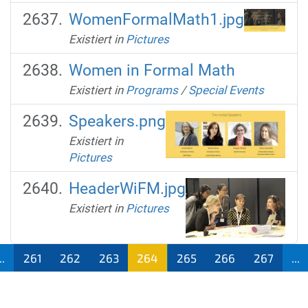
WomenFormalMath1.jpg
Existiert in
Pictures
Women in Formal Math
Existiert in
Programs
/
Special Events
Speakers.png
Existiert in
Pictures
HeaderWiFM.jpg
Existiert in
Pictures
..
261
262
263
264
265
266
267
...
(aktu
ell)