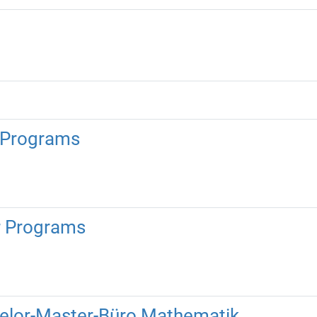
t Programs
r Programs
elor-Master-Büro Mathematik