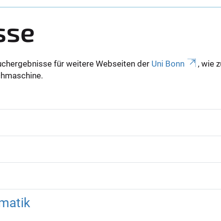
sse
uchergebnisse für weitere Webseiten der
Uni Bonn
, wie 
Suchmaschine.
matik