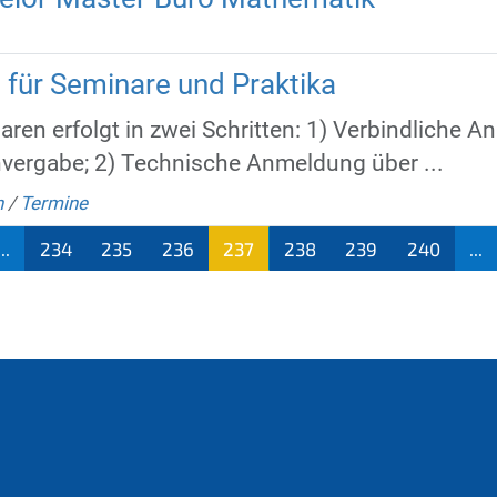
für Seminare und Praktika
ren erfolgt in zwei Schritten: 1) Verbindliche 
vergabe; 2) Technische Anmeldung über ...
n
/
Termine
...
234
235
236
237
238
239
240
...
(aktu
ell)