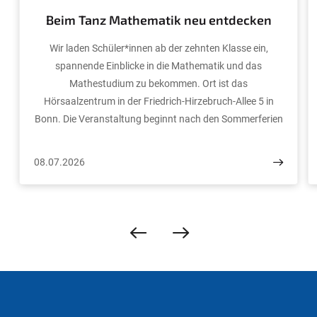
Beim Tanz Mathematik neu entdecken
Wir laden Schüler*innen ab der zehnten Klasse ein,
spannende Einblicke in die Mathematik und das
Mathestudium zu bekommen. Ort ist das
Hörsaalzentrum in der Friedrich-Hirzebruch-Allee 5 in
Bonn. Die Veranstaltung beginnt nach den Sommerferien
am Donnerstag, 10. September, mit einem fünfteiligen
Workshop und endet mit einer Rallye über den Campus
08.07.2026
am Samstag, 12. September. Die Anmeldung ist bis zum
20. August möglich.